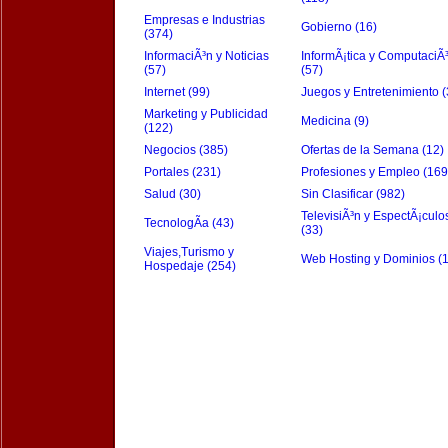
Empresas e Industrias
Gobierno (16)
(374)
InformaciÃ³n y Noticias
InformÃ¡tica y ComputaciÃ
(57)
(57)
Internet (99)
Juegos y Entretenimiento (
Marketing y Publicidad
Medicina (9)
(122)
Negocios (385)
Ofertas de la Semana (12)
Portales (231)
Profesiones y Empleo (169
Salud (30)
Sin Clasificar (982)
TelevisiÃ³n y EspectÃ¡culo
TecnologÃ­a (43)
(33)
Viajes,Turismo y
Web Hosting y Dominios (
Hospedaje (254)