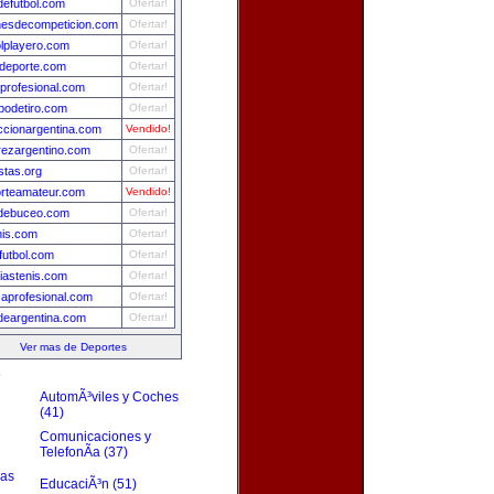
efutbol.com
Ofertar!
esdecompeticion.com
Ofertar!
olplayero.com
Ofertar!
deporte.com
Ofertar!
sprofesional.com
Ofertar!
odetiro.com
Ofertar!
ccionargentina.com
Vendido!
rezargentino.com
Ofertar!
istas.org
Ofertar!
rteamateur.com
Vendido!
debuceo.com
Ofertar!
nis.com
Ofertar!
futbol.com
Ofertar!
ciastenis.com
Ofertar!
aprofesional.com
Ofertar!
ydeargentina.com
Ofertar!
Ver mas de Deportes
s
AutomÃ³viles y Coches
(41)
Comunicaciones y
TelefonÃ­a (37)
zas
EducaciÃ³n (51)