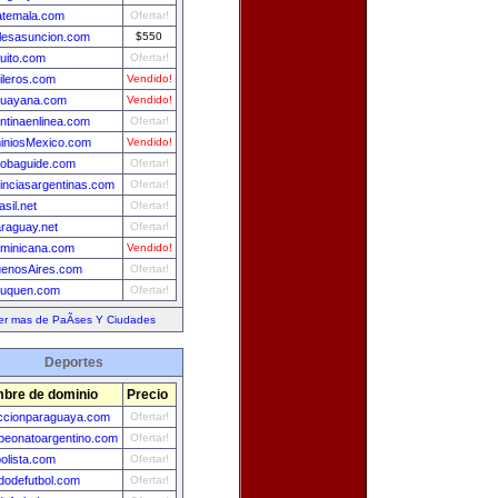
atemala.com
Ofertar!
lesasuncion.com
$550
uito.com
Ofertar!
ileros.com
Vendido!
guayana.com
Vendido!
ntinaenlinea.com
Ofertar!
iniosMexico.com
Vendido!
obaguide.com
Ofertar!
inciasargentinas.com
Ofertar!
asil.net
Ofertar!
raguay.net
Ofertar!
minicana.com
Vendido!
uenosAires.com
Ofertar!
euquen.com
Ofertar!
er mas de PaÃ­ses Y Ciudades
Deportes
bre de dominio
Precio
ccionparaguaya.com
Ofertar!
eonatoargentino.com
Ofertar!
bolista.com
Ofertar!
idodefutbol.com
Ofertar!