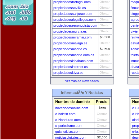
propiedadestartagal.com
Ofertar!
maqui
propiedadessevilla.es
Ofertar!
finc
propiedadessanjusto.com
Ofertar!
blog
propiedadesriogallegos.com
Ofertar!
agro
propiedadesreconquista.com
Ofertar!
cent
propiedadesmurcia.es
Ofertar!
vivie
propiedadesmiramar.com
$3,500
reinv
propiedadesmalaga.es
Ofertar!
estud
propiedadesmadrid.es
$2,500
zona
propiedadesmadrid.com.es
Ofertar!
telef
propiedadeslahabana.com
Ofertar!
inmu
propiedadesinternet.es
Ofertar!
abast
propiedadesibiza.es
Ofertar!
rueda
Ver mas de Novedades
InformaciÃ³n Y Noticias
Nombre de dominio
Precio
Nom
novedadesonline.com
$550
e-Ci
e-boletin.com
Ofertar!
e-H
e-Honduras.com
Ofertar!
clas
e-periodismo.com
Ofertar!
prop
guianoticias.com
Ofertar!
e-br
noticiasdigitales.com
$2,500
deu