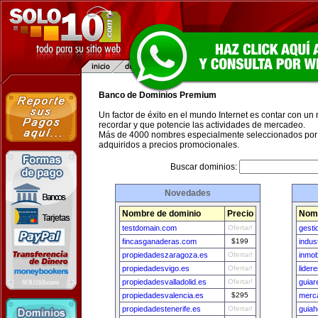
Banco de Dominios Premium
Un factor de éxito en el mundo Internet es contar con un
recordar y que potencie las actividades de mercadeo.
Más de 4000 nombres especialmente seleccionados por 
adquiridos a precios promocionales.
Buscar dominios:
Novedades
Nombre de dominio
Precio
Nomb
testdomain.com
Ofertar!
gesti
fincasganaderas.com
$199
indus
propiedadeszaragoza.es
Ofertar!
inmob
propiedadesvigo.es
Ofertar!
lider
propiedadesvalladolid.es
Ofertar!
guiar
propiedadesvalencia.es
$295
merc
propiedadestenerife.es
Ofertar!
guiah