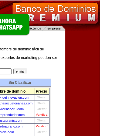
 nombre de dominio fácil de
expertos de marketing pueden ser
Sin Clasificar
re de dominio
Precio
ondeinnovacion.com
Ofertar!
triasecuatorianas.com
Ofertar!
iliariasperu.com
Ofertar!
emprendedor.com
Vendido!
estaurants.com
Ofertar!
adoagrario.com
Vendido!
otels.com
Ofertar!