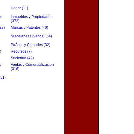
Hogar (11)
³n
Inmuebles y Propiedades
(372)
32)
Marcas y Patentes (40)
Miscelaneas (varios) (64)
PaÃ­ses y Ciudades (32)
)
Recursos (7)
Sociedad (42)
s
Ventas y Comercializacion
(316)
151)