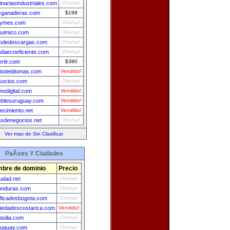
nariasindustriales.com
Ofertar!
asganaderas.com
$199
pymes.com
Ofertar!
quimico.com
Ofertar!
rodedescargas.com
Ofertar!
ndaecoeficiente.com
Ofertar!
ertir.com
$380
iodeidiomas.com
Vendido!
socios.com
Ofertar!
onodigital.com
Vendido!
eblesuruguay.com
Vendido!
ecimiento.net
Vendido!
sdenegocios.net
Ofertar!
Ver mas de Sin Clasificar
PaÃ­ses Y Ciudades
bre de dominio
Precio
udad.net
Ofertar!
onduras.com
Ofertar!
ificadosbogota.com
Ofertar!
iedadescostarica.com
Vendido!
asilia.com
Ofertar!
ruguay.com
Ofertar!