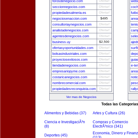
forosdenegocio.com
Ofertar!
webd
seccionnegocios.com
Ofertar!
coch
propiedadesalmeria.es
Ofertar!
futb
negociosenaccion.com
$495
area
consultoriaynegocios.com
Ofertar!
teni
analistadenegocios.com
Ofertar!
camp
agentesdenegocios.com
Ofertar!
sele
business.uy
$2,500
ajed
ofertasyoportunidades.com
Ofertar!
surf
bolsasindustriales.com
Ofertar!
depo
proyectosexitosos.com
Ofertar!
guia
tiendadenegocios.com
Ofertar!
e-te
empresariopyme.com
Ofertar!
area
costaricanegocios.com
Ofertar!
noti
nombrecomercial.com
Ofertar!
pesc
propiedadesreconquista.com
Ofertar!
rall
Ver mas de Negocios
Todas las Categoria
Alimentos y Bebidas (37)
Artes y Cultura (26)
Ciencia e InvestigaciÃ³n
Compras y Comercio
(8)
ElectrÃ³nico (341)
Economia, Dinero y Finan
Deportes (45)
(113)