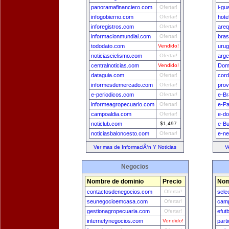
panoramafinanciero.com
Ofertar!
i-gu
infogobierno.com
Ofertar!
hote
inforegistros.com
Ofertar!
areq
informacionmundial.com
Ofertar!
bras
tododato.com
Vendido!
uru
noticiasciclismo.com
Ofertar!
arge
centralnoticias.com
Vendido!
Dom
dataguia.com
Ofertar!
cord
informesdemercado.com
Ofertar!
prov
e-periodicos.com
Ofertar!
e-Br
informeagropecuario.com
Ofertar!
e-Pa
campoaldia.com
Ofertar!
e-do
noticlub.com
$1,497
e-B
noticiasbaloncesto.com
Ofertar!
e-n
Ver mas de InformaciÃ³n Y Noticias
V
Negocios
Nombre de dominio
Precio
Nom
contactosdenegocios.com
Ofertar!
sele
seunegocioemcasa.com
Ofertar!
camp
gestionagropecuaria.com
Ofertar!
efut
internetynegocios.com
Vendido!
part