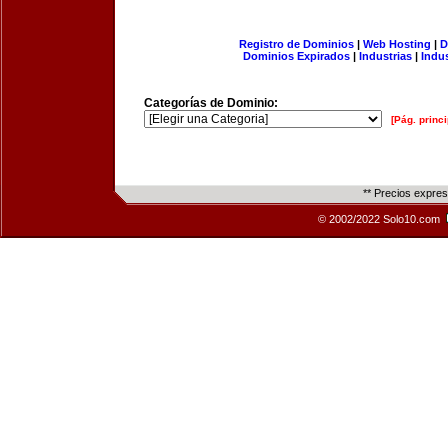
Registro de Dominios
|
Web Hosting
|
D
Dominios Expirados
|
Industrias
|
Indu
Categorías de Dominio:
[Pág. princi
** Precios expre
© 2002/2022 Solo10.com