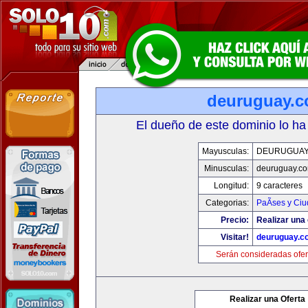
deuruguay.
El dueño de este dominio lo ha
Mayusculas:
DEURUGUAY
Minusculas:
deuruguay.c
Longitud:
9 caracteres
Categorias:
PaÃ­ses y Ci
Precio:
Realizar una 
Visitar!
deuruguay.c
Serán consideradas ofer
Realizar una Oferta