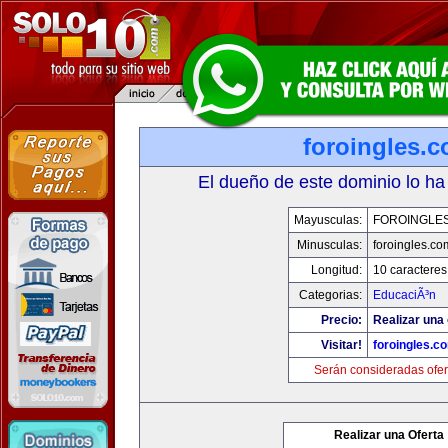
foroingles.
El dueño de este dominio lo ha
Mayusculas:
FOROINGLE
Minusculas:
foroingles.co
Longitud:
10 caracteres
Categorias:
EducaciÃ³n
Precio:
Realizar una 
Visitar!
foroingles.c
Serán consideradas ofer
Realizar una Oferta