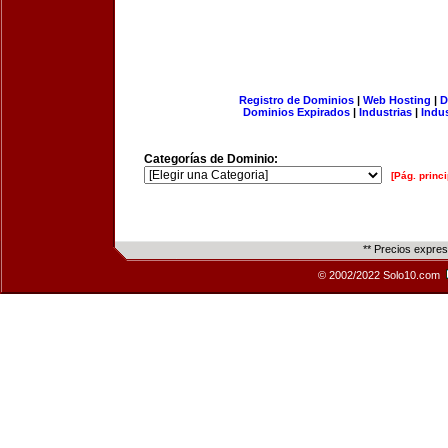
Registro de Dominios
|
Web Hosting
|
D
Dominios Expirados
|
Industrias
|
Indu
Categorías de Dominio:
[Pág. princi
** Precios expre
© 2002/2022 Solo10.com