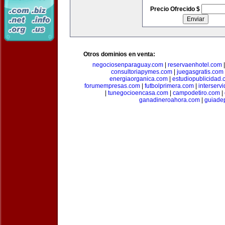
Precio Ofrecido $
Otros dominios en venta:
negociosenparaguay.com
|
reservaenhotel.com
consultoriapymes.com
|
juegasgratis.com
energiaorganica.com
|
estudiopublicidad.
forumempresas.com
|
futbolprimera.com
|
interserv
|
tunegocioencasa.com
|
campodetiro.com
|
ganadineroahora.com
|
guiade