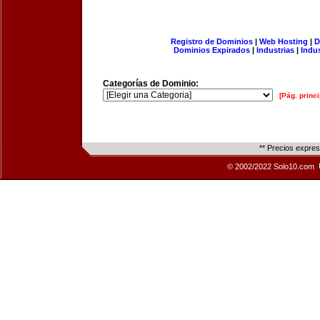
Registro de Dominios
|
Web Hosting
|
D
Dominios Expirados
|
Industrias
|
Indu
Categorías de Dominio:
[Pág. princi
** Precios expre
© 2002/2022 Solo10.com