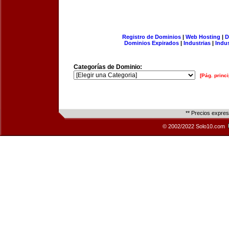
Registro de Dominios
|
Web Hosting
|
D
Dominios Expirados
|
Industrias
|
Indu
Categorías de Dominio:
[Pág. princi
** Precios expre
© 2002/2022 Solo10.com