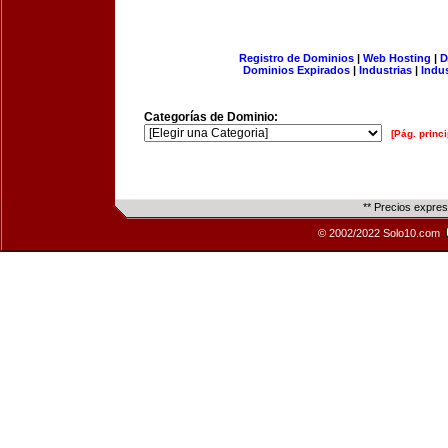
Registro de Dominios
|
Web Hosting
|
D
Dominios Expirados
|
Industrias
|
Indu
Categorías de Dominio:
[Pág. princi
** Precios expre
© 2002/2022 Solo10.com