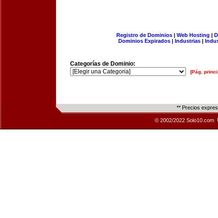
Registro de Dominios
|
Web Hosting
|
D
Dominios Expirados
|
Industrias
|
Indu
Categorías de Dominio:
[Pág. princi
** Precios expre
© 2002/2022 Solo10.com