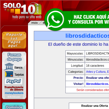
librosdidactic
El dueño de este dominio lo ha
Mayusculas:
LIBROSDIDACT
Minusculas:
librosdidacticos
Longitud:
16 caracteres
Categorias:
Artes y Cultura
,
E
Precio:
Realizar una ofe
Visitar!
librosdidactico
Serán consideradas ofer
Realizar una Oferta