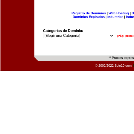
Registro de Dominios
|
Web Hosting
|
D
Dominios Expirados
|
Industrias
|
Indu
Categorías de Dominio:
[Pág. princi
** Precios expre
© 2002/2022 Solo10.com